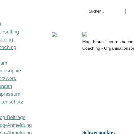
t
nsulting
aining
Mag. Klaus Theuretzbache
oaching
Coaching - Organisationsb
eam
ilosophie
etzwerk
unden
mpressum
atenschutz
og-Beiträge
log-Anmeldung
Schwerpunkte:
log-Abmeldung