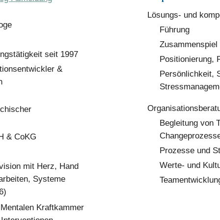
Lösungs- und kompe
loge
Führung
Zusammenspiel
ngstätigkeit seit 1997
Positionierung, 
tionsentwickler &
Persönlichkeit,
n
Stressmanagem
Organisationsberat
ichischer
Begleitung von 
Changeprozessen
bH & CoKG
Prozesse und St
Werte- und Kult
ision mit Herz, Hand
 arbeiten, Systeme
Teamentwicklun
6)
 Mentalen Kraftkammer