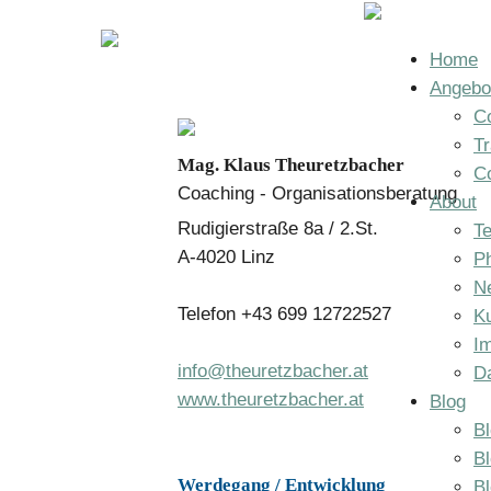
Home
Angebo
Co
Tr
Mag. Klaus Theuretzbacher
C
Coaching - Organisationsberatung
About
Rudigierstraße 8a / 2.St.
T
A-4020 Linz
Ph
N
Telefon +43 699 12722527
K
I
info@theuretzbacher.at
D
www.theuretzbacher.at
Blog
Bl
B
Werdegang / Entwicklung
B