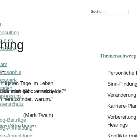
t
nsulting
aining
ching
oaching
Themenschwerpu
eam
ilosophie
h"
Persönliche 
etzwerk
chtigsten Tage im Leben
Sinn-Findun
unden
ich mich für ... entscheide?“
n dem man geboren wird,
Veränderung
mpressum
 herausfindet, warum."
atenschutz
Karriere-Pla
(Mark Twain)
Vorbereitung
og-Beiträge
Hearings
igen Situationen
log-Anmeldung
log-Abmeldung
Konflikte (mi