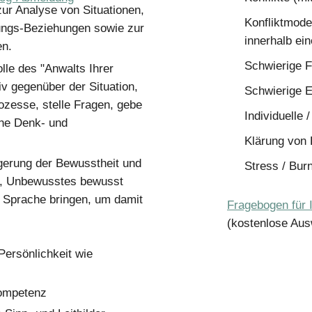
zur Analyse von Situationen,
Konfliktmode
ungs-Beziehungen sowie zur
innerhalb ei
en.
Schwierige F
lle des "Anwalts Ihrer
iv gegenüber der Situation,
Schwierige 
rozesse, stelle Fragen, gebe
Individuelle 
che Denk- und
Klärung von
igerung der Bewusstheit und
Stress / Bur
i, Unbewusstes bewusst
Sprache bringen, um damit
Fragebogen für 
(kostenlose Aus
Persönlichkeit wie
Kompetenz