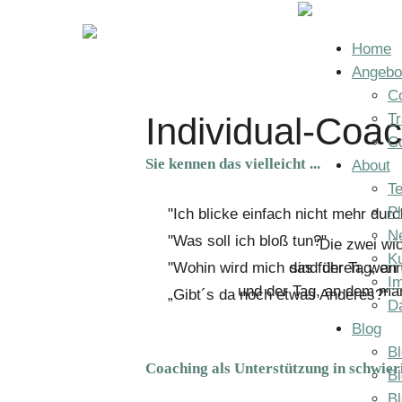
Home
Angebo
Co
Tr
Individual-Coa
C
Sie kennen das vielleicht ...
About
T
Ph
"Ich blicke einfach nicht mehr durc
N
"Was soll ich bloß tun?"
"Die zwei wi
K
"Wohin wird mich das führen, wenn 
sind der Tag, a
I
und der Tag, an dem man
„Gibt´s da noch etwas Anderes?“
D
Blog
Bl
Coaching als Unterstützung in schwier
B
B