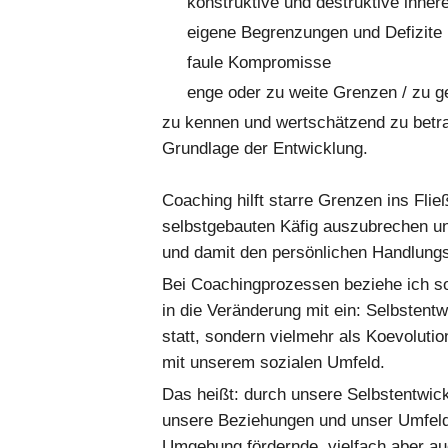
konstruktive und destruktive innere
eigene Begrenzungen und Defizite
faule Kompromisse
enge oder zu weite Grenzen / zu g
zu kennen und wertschätzend zu betra
Grundlage der Entwicklung.
Coaching hilft starre Grenzen ins Fli
selbstgebauten Käfig auszubrechen un
und damit den persönlichen Handlungs
Bei Coachingprozessen beziehe ich so
in die Veränderung mit ein: Selbstentwi
statt, sondern vielmehr als Koevolut
mit unserem sozialen Umfeld.
Das heißt: durch unsere Selbstentwic
unsere Beziehungen und unser Umfeld.
Umgebung fördernde, vielfach aber au